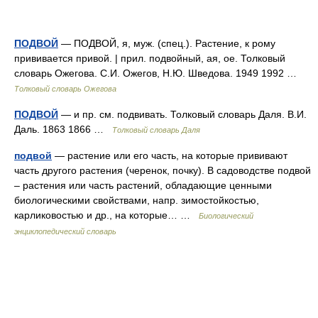
ПОДВОЙ
— ПОДВОЙ, я, муж. (спец.). Растение, к рому
прививается привой. | прил. подвойный, ая, ое. Толковый
словарь Ожегова. С.И. Ожегов, Н.Ю. Шведова. 1949 1992 …
Толковый словарь Ожегова
ПОДВОЙ
— и пр. см. подвивать. Толковый словарь Даля. В.И.
Даль. 1863 1866 …
Толковый словарь Даля
подвой
— растение или его часть, на которые прививают
часть другого растения (черенок, почку). В садоводстве подвой
– растения или часть растений, обладающие ценными
биологическими свойствами, напр. зимостойкостью,
карликовостью и др., на которые… …
Биологический
энциклопедический словарь