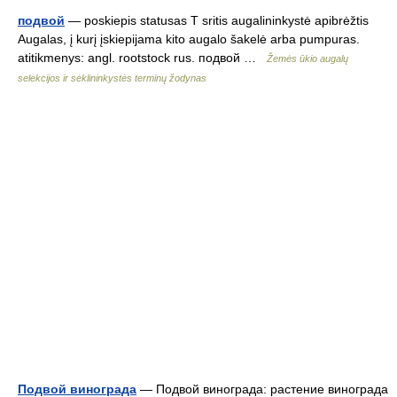
подвой
— poskiepis statusas T sritis augalininkystė apibrėžtis
Augalas, į kurį įskiepijama kito augalo šakelė arba pumpuras.
atitikmenys: angl. rootstock rus. подвой …
Žemės ūkio augalų
selekcijos ir sėklininkystės terminų žodynas
Подвой винограда
— Подвой винограда: растение винограда