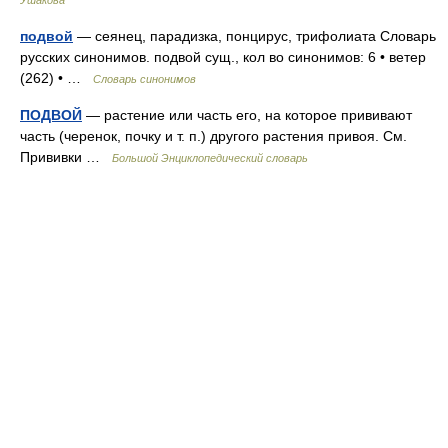
Ушакова
подвой
— сеянец, парадизка, понцирус, трифолиата Словарь
русских синонимов. подвой сущ., кол во синонимов: 6 • ветер
(262) • …
Словарь синонимов
ПОДВОЙ
— растение или часть его, на которое прививают
часть (черенок, почку и т. п.) другого растения привоя. См.
Прививки …
Большой Энциклопедический словарь