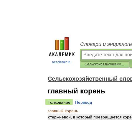
Словари и энциклоп
academic.ru
Сельскохозяйственный словарь
Сельскохозяйственный сло
главный корень
Толкование
Перевод
главный
корень
стержневой
,
в
который
превращается
кор