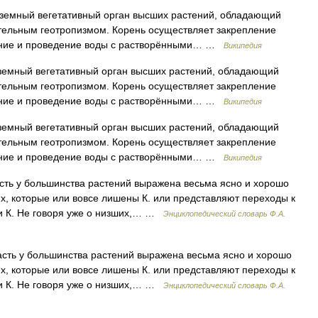
земный вегетативный орган высших растений, обладающий
тельным геотропизмом. Корень осуществляет закрепление
щение и проведение воды с растворёнными… …
Википедия
земный вегетативный орган высших растений, обладающий
тельным геотропизмом. Корень осуществляет закрепление
щение и проведение воды с растворёнными… …
Википедия
земный вегетативный орган высших растений, обладающий
тельным геотропизмом. Корень осуществляет закрепление
щение и проведение воды с растворёнными… …
Википедия
асть у большинства растений выражена весьма ясно и хорошо
их, которые или вовсе лишены К. или представляют переходы к
и К. Не говоря уже о низших,… …
Энциклопедический словарь Ф.А.
асть у большинства растений выражена весьма ясно и хорошо
их, которые или вовсе лишены К. или представляют переходы к
и К. Не говоря уже о низших,… …
Энциклопедический словарь Ф.А.