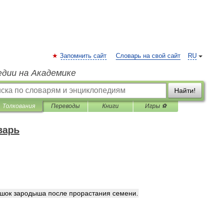
Запомнить сайт
Словарь на свой сайт
RU
едии на Академике
Найти!
Толкования
Переводы
Книги
Игры ⚽
варь
ешок
зародыша
после
прорастания
семени
.