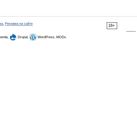
ка
,
Реклама на сайте
18+
omla,
Drupal,
WordPress, MODx.