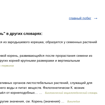
главный побег
ь" в других словарях:
 из зародышевого корешка; образуется у семенных растений
вой корень, развивающийся после прорастания семени из
других корней крупными размерами и вертикальным
х терминов
етативных органов листостебельных растений, служащий для
его воды и питат. веществ. Филогенетически К. возник
изошёл от корнеподобных… …
Биологический энциклопедический словарь
другие значения, см. Корень (значения) …
Википедия