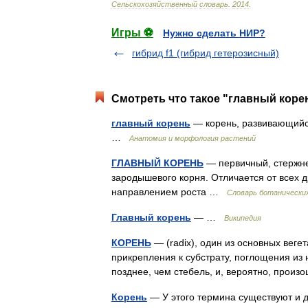
Сельскохозяйственный
словарь
.
2014
.
Игры ⚽
Нужно сделать НИР?
гибрид f1 (гибрид гетерозисный)
Смотреть что такое "главный корен
главный корень
— корень, развивающийся
…
Анатомия и морфология растений
ГЛАВНЫЙ КОРЕНЬ
— первичный, стержне
зародышевого корня. Отличается от всех 
направлением роста …
Словарь ботанически
Главный корень
— …
Википедия
КОРЕНЬ
— (radix), один из основных вег
прикрепления к субстрату, поглощения из н
позднее, чем стебель, и, вероятно, про
Корень
— У этого термина существуют и 