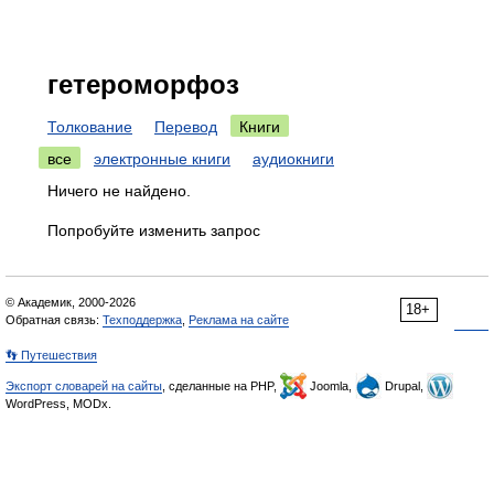
гетероморфоз
Толкование
Перевод
Книги
все
электронные книги
аудиокниги
Ничего не найдено.
Попробуйте изменить запрос
© Академик, 2000-2026
18+
Обратная связь:
Техподдержка
,
Реклама на сайте
👣 Путешествия
Экспорт словарей на сайты
, сделанные на PHP,
Joomla,
Drupal,
WordPress, MODx.