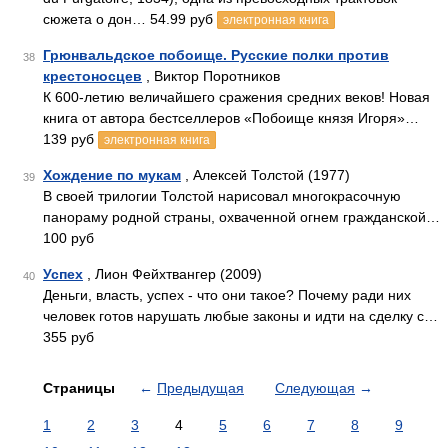
сюжета о дон… 54.99 руб
электронная книга
Грюнвальдское побоище. Русские полки против
38
крестоносцев
, Виктор Поротников
К 600-летию величайшего сражения средних веков! Новая
книга от автора бестселлеров «Побоище князя Игоря»…
139 руб
электронная книга
Хождение по мукам
, Алексей Толстой (1977)
39
В своей трилогии Толстой нарисовал многокрасочную
панораму родной страны, охваченной огнем гражданской…
100 руб
Успех
, Лион Фейхтвангер (2009)
40
Деньги, власть, успех - что они такое? Почему ради них
человек готов нарушать любые законы и идти на сделку с…
355 руб
Страницы
←
Предыдущая
Следующая
→
1
2
3
4
5
6
7
8
9