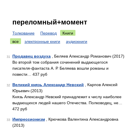
переломный+момент
Толкование
Перевод
Книги
все
электронные книги
аудиокниги
Продавец воздуха
, Беляев Александр Романович (2017)
31
Во второй том собрания сочинений выдающегося
писателя-фантаста А. Р. Беляева вошли романы и
повести… 437 руб
Великий князь Александр Невский
, Карпов Алексей
32
Юрьевич (2013)
Князь Александр Невский принадлежит к числу наиболее
выдающихся людей нашего Отечества. Полководец, не…
472 руб
Импрессионизм
, Крючкова Валентина Александровна
33
(2013)