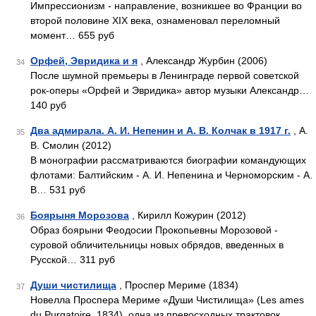
Импрессионизм - направление, возникшее во Франции во
второй половине XIX века, ознаменовал переломный
момент… 655 руб
Орфей, Эвридика и я
, Александр Журбин (2006)
34
После шумной премьеры в Ленинграде первой советской
рок-оперы «Орфей и Эвридика» автор музыки Александр…
140 руб
Два адмирала. А. И. Непенин и А. В. Колчак в 1917 г.
, А.
35
В. Смолин (2012)
В монографии рассматриваются биографии командующих
флотами: Балтийским - А. И. Непенина и Черноморским - А.
В… 531 руб
Боярыня Морозова
, Кирилл Кожурин (2012)
36
Образ боярыни Феодосии Прокопьевны Морозовой -
суровой обличительницы новых обрядов, введенных в
Русской… 311 руб
Души чистилища
, Проспер Мериме (1834)
37
Новелла Проспера Мериме «Души Чистилища» (Les ames
du Purgatoire, 1834), одна из превосходных трактовок