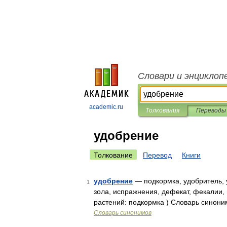
Словари и энциклоп
academic.ru
Толкования
Переводы
удобрение
Толкование
Перевод
Книги
удобрение
— подкормка, удобритель, у
1
зола, испражнения, дефекат, фекалии, 
растений: подкормка ) Словарь синони
Словарь синонимов