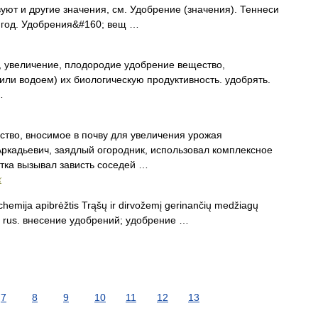
ют и другие значения, см. Удобрение (значения). Теннеси
 год. Удобрения&#160; вещ …
, увеличение, плодородие удобрение вещество,
или водоем) их биологическую продуктивность. удобрять.
…
тво, вносимое в почву для увеличения урожая
Аркадьевич, заядлый огородник, использовал комплексное
стка вызывал зависть соседей …
х
chemija apibrėžtis Trąšų ir dirvožemį gerinančių medžiagų
tion rus. внесение удобрений; удобрение …
7
8
9
10
11
12
13