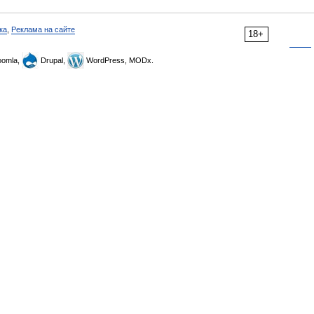
ка
,
Реклама на сайте
18+
omla,
Drupal,
WordPress, MODx.