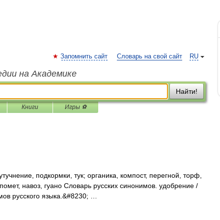
Запомнить сайт
Словарь на свой сайт
RU
едии на Академике
Найти!
Книги
Игры ⚽
тучнение, подкормки, тук; органика, компост, перегной, торф,
помет, навоз, гуано Словарь русских синонимов. удобрение /
мов русского языка.&#8230; …