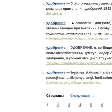
Удобрение
— У этого термина существу
7
результат применения удобрений 1942
Википедия
удобрение
— ▲ вещество ↑ для (чего)
8
увеличивающее при внесении в почву (
подкормка. окультуривание почвы. см 
Идеографический словарь русского языка
удобрение
— УДОБРЕНИЕ, я, ср Вещес
9
сельскохозяйственных культур. Федор 
удобрение, и урожай овощей с его уча
Толковый словарь русских существительны
удобрение
— tręšimas statusas T sritis 
10
naudojimas. atitikmenys: angl. fertiliza
Chemijos terminų aiškinamasis žodynas
Страницы
Следующая
→
1
2
3
4
5
6