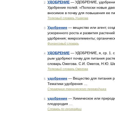
УДОБРЕНИЕ
— УДОБРЕНИЕ, удобрения, с
2
Удобрение полей. «Полоски новые дают
вносимое в почву для повышения ее п
Толковый словарь Ушакова
Удобрение
— вещество или агент, соз
3
ускоренного роста и развития растени
удобрения; микроэлементы; органичес
Финансовый словарь
УДОБРЕНИЕ
— УДОБРЕНИЕ, я, ср. 1. с
4
рым удобряют почву для питания расте
словарь Ожегова. С.И. Ожегов, Н.Ю. Ш
Толковый словарь Ожегова
удобрение
— Вещество для питания р
5
Тематики удобрения …
Справочник технического переводчика
удобрение
— Химическое или природно
6
плодородия …
Словарь по географии